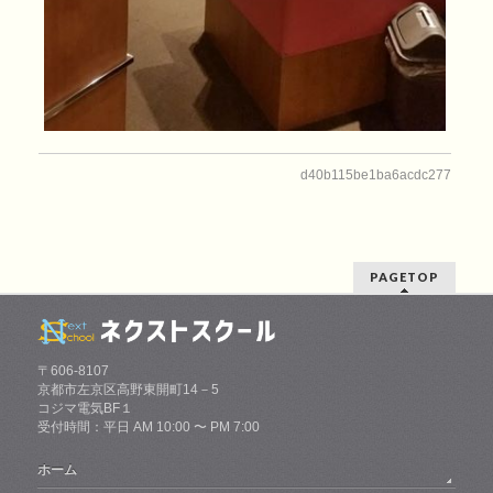
d40b115be1ba6acdc277
PAGETOP
〒606-8107
京都市左京区高野東開町14－5
コジマ電気BF１
受付時間：平日 AM 10:00 〜 PM 7:00
ホーム