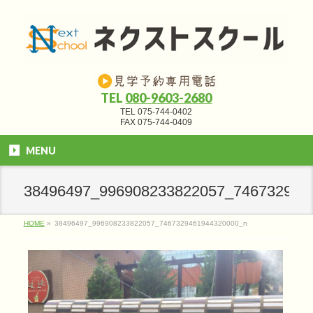
TEL
080-9603-2680
TEL 075-744-0402
FAX 075-744-0409
MENU
38496497_996908233822057_746732946
HOME
»
38496497_996908233822057_7467329461944320000_n