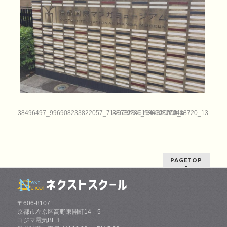
38496497_996908233822057_71467329461944320000_n
38639286_996908270488720_1322908
PAGETOP
〒606-8107
京都市左京区高野東開町14－5
コジマ電気BF１