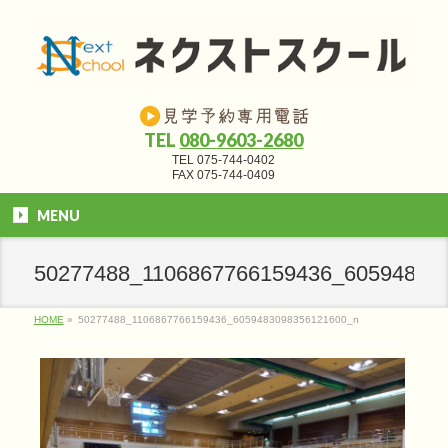
TEL
080-9603-2680
TEL 075-744-0402
FAX 075-744-0409
MENU
50277488_1106867766159436_60594830
HOME
»
50277488_1106867766159436_6059483098356121600_n