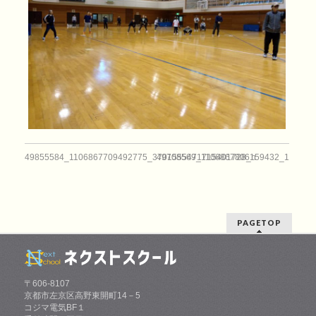
49855584_1106867709492775_3701555471715401728_n
49708569_1106867806159432_140734
PAGETOP
〒606-8107
京都市左京区高野東開町14－5
コジマ電気BF１