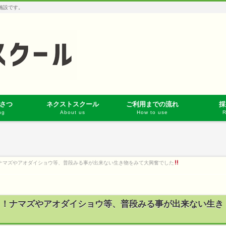
達施設です。
さつ
ネクストスクール
ご利用までの流れ
採
ng
About us
How to use
R
ナマズやアオダイショウ等、普段みる事が出来ない生き物をみて大興奮でした
た！ナマズやアオダイショウ等、普段みる事が出来ない生き