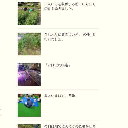
にんにくを収穫する前ににんにく
の芽をぬきました。
久しぶりに農園にいき、草刈りを
行いました。
「いけばな街道」
夏といえばミニ四駆。
→
今日は畑でにんにくの収穫をしま