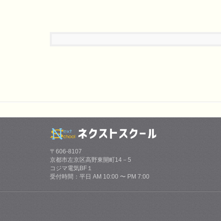
〒606-8107
京都市左京区高野東開町14－5
コジマ電気BF１
受付時間：平日 AM 10:00 〜 PM 7:00