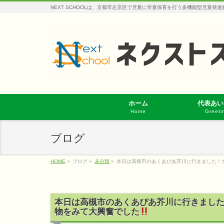
NEXT SCHOOLは、京都市左京区で児童に学童保育を行う多機能型児童発
ホーム
代表あい
Home
Greeti
ブログ
HOME
»
ブログ
»
未分類
»
本日は高槻市のあくあぴあ芥川に行きました！
本日は高槻市のあくあぴあ芥川に行きまし
物をみて大興奮でした