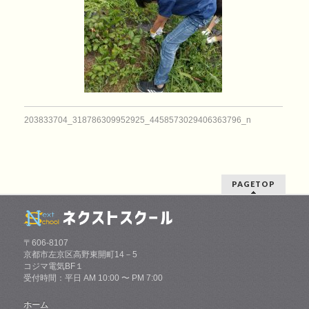
203833704_318786309952925_4458573029406363796_n
PAGETOP
〒606-8107
京都市左京区高野東開町14－5
コジマ電気BF１
受付時間：平日 AM 10:00 〜 PM 7:00
ホーム