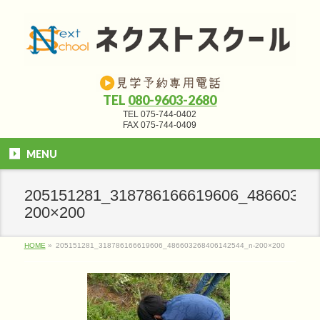
TEL
080-9603-2680
TEL 075-744-0402
FAX 075-744-0409
MENU
205151281_318786166619606_48660326
200×200
HOME
»
205151281_318786166619606_486603268406142544_n-200×200